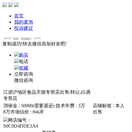
首页
我的麦淘
投诉建议
我的位置：
麦淘网
天猫店铺转让
店铺详情
>
>
复制成功!快去微信添加好友吧!
购买
电话
收藏
立即咨询
微信咨询
江浙沪地区食品天猫专营店出售/转让,白酒
专营店
消保金 : 50000(需要退还)
技术年费 : 3万
店铺标签 :
本人
8万
市场估价 :
9.6万
出售
网店编号：
S0C0D4DDE3A4