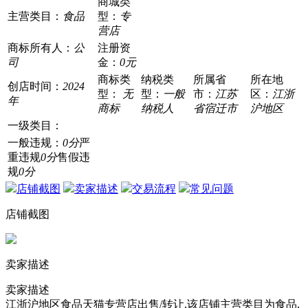
商城类
主营类目：
食品
型：
专
营店
商标所有人：
公
注册资
司
金：
0元
商标类
纳税类
所属省
所在地
创店时间：
2024
型：
无
型：
一般
市：
江苏
区：
江浙
年
商标
纳税人
省宿迁市
沪地区
一级类目：
一般违规：
0分
严
重违规
0分
售假违
规
0分
店铺截图
卖家描述
交易流程
常见问题
店铺截图
卖家描述
卖家描述
江浙沪地区食品天猫专营店出售/转让,该店铺主营类目为食品,