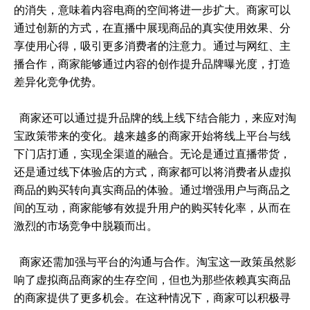
的消失，意味着内容电商的空间将进一步扩大。商家可以
通过创新的方式，在直播中展现商品的真实使用效果、分
享使用心得，吸引更多消费者的注意力。通过与网红、主
播合作，商家能够通过内容的创作提升品牌曝光度，打造
差异化竞争优势。
商家还可以通过提升品牌的线上线下结合能力，来应对淘
宝政策带来的变化。越来越多的商家开始将线上平台与线
下门店打通，实现全渠道的融合。无论是通过直播带货，
还是通过线下体验店的方式，商家都可以将消费者从虚拟
商品的购买转向真实商品的体验。通过增强用户与商品之
间的互动，商家能够有效提升用户的购买转化率，从而在
激烈的市场竞争中脱颖而出。
商家还需加强与平台的沟通与合作。淘宝这一政策虽然影
响了虚拟商品商家的生存空间，但也为那些依赖真实商品
的商家提供了更多机会。在这种情况下，商家可以积极寻