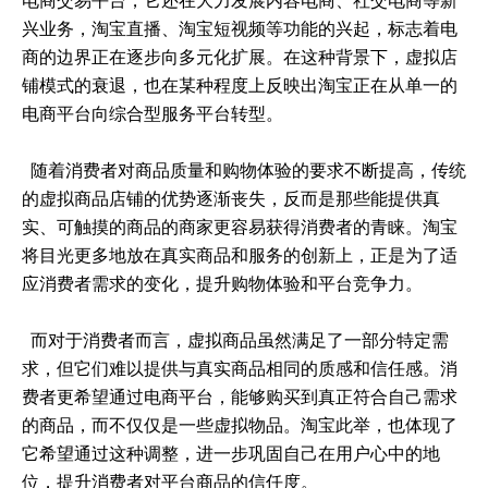
电商交易平台，它还在大力发展内容电商、社交电商等新
兴业务，淘宝直播、淘宝短视频等功能的兴起，标志着电
商的边界正在逐步向多元化扩展。在这种背景下，虚拟店
铺模式的衰退，也在某种程度上反映出淘宝正在从单一的
电商平台向综合型服务平台转型。
随着消费者对商品质量和购物体验的要求不断提高，传统
的虚拟商品店铺的优势逐渐丧失，反而是那些能提供真
实、可触摸的商品的商家更容易获得消费者的青睐。淘宝
将目光更多地放在真实商品和服务的创新上，正是为了适
应消费者需求的变化，提升购物体验和平台竞争力。
而对于消费者而言，虚拟商品虽然满足了一部分特定需
求，但它们难以提供与真实商品相同的质感和信任感。消
费者更希望通过电商平台，能够购买到真正符合自己需求
的商品，而不仅仅是一些虚拟物品。淘宝此举，也体现了
它希望通过这种调整，进一步巩固自己在用户心中的地
位，提升消费者对平台商品的信任度。