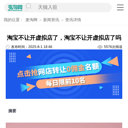
我的位置：
麦淘网
新闻资讯
资讯详情
>
>
淘宝不让开虚拟店了，淘宝不让开虚拟店了吗
发布时间：2025-8-1 18:46
5576次阅读
摘要