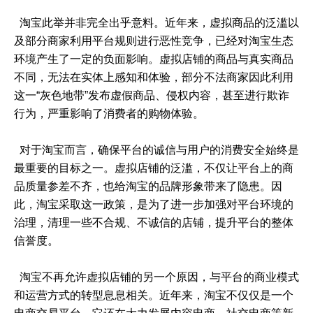
淘宝此举并非完全出乎意料。近年来，虚拟商品的泛滥以
及部分商家利用平台规则进行恶性竞争，已经对淘宝生态
环境产生了一定的负面影响。虚拟店铺的商品与真实商品
不同，无法在实体上感知和体验，部分不法商家因此利用
这一“灰色地带”发布虚假商品、侵权内容，甚至进行欺诈
行为，严重影响了消费者的购物体验。
对于淘宝而言，确保平台的诚信与用户的消费安全始终是
最重要的目标之一。虚拟店铺的泛滥，不仅让平台上的商
品质量参差不齐，也给淘宝的品牌形象带来了隐患。因
此，淘宝采取这一政策，是为了进一步加强对平台环境的
治理，清理一些不合规、不诚信的店铺，提升平台的整体
信誉度。
淘宝不再允许虚拟店铺的另一个原因，与平台的商业模式
和运营方式的转型息息相关。近年来，淘宝不仅仅是一个